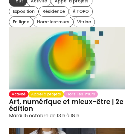
Tout
Activité
Appel à projets
Exposition
Résidence
À TOPO
En ligne
Hors-les-murs
Vitrine
Activité
Appel à projets
Hors-les-murs
Art, numérique et mieux-être | 2e
édition
Mardi 15 octobre de 13 h à 18 h