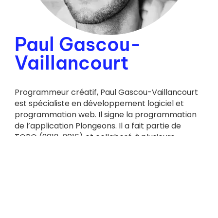
Paul Gascou-
Vaillancourt
Programmeur créatif, Paul Gascou-Vaillancourt
est spécialiste en développement logiciel et
programmation web. Il signe la programmation
de l’application Plongeons. Il a fait partie de
TOPO (2012-2016) et collaboré à plusieurs
projets d’art numérique dont Stratotype Digital-
ien, Pröspect et Hektor d’Isabelle Gagné et
LabàLab pour le Conseil québécois des arts
médiatiques (CQAM).