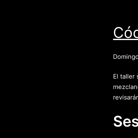
Cód
Domingo
El taller
mezcland
revisará
Ses