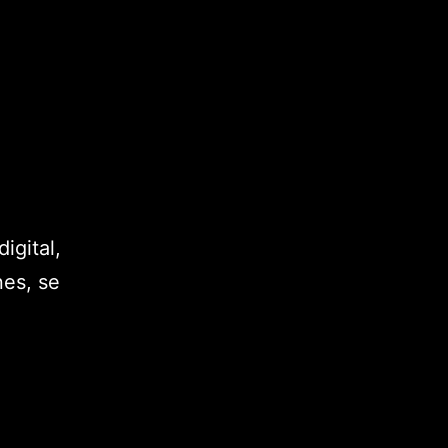
igital,
nes, se