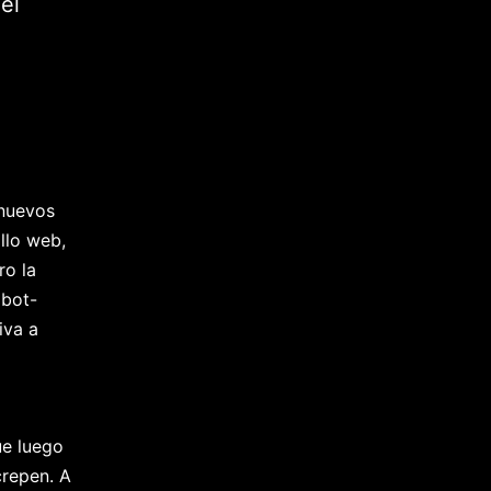
el
 nuevos
llo web,
ro la
obot-
iva a
ue luego
crepen. A