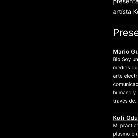
presenta
artísta 
Prese
Mario G
Bio Soy un
medios que
arte electr
comunicaci
humano y d
través de
Kofi Odu
Mi práctic
plasmo en 