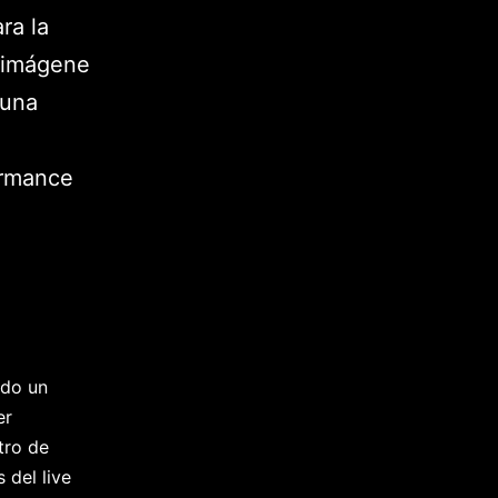
ra la
, imágene
 una
ormance
ndo un
er
tro de
 del live