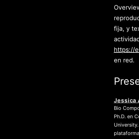
Overview
reproduc
fija, y t
activida
https://
en red.
Prese
Jessica 
Bio Compos
Ph.D. en 
University
plataforma