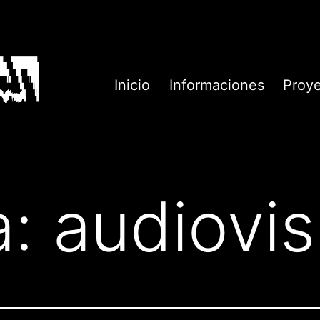
Inicio
Informaciones
Proy
a:
audiovis