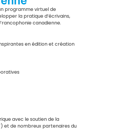
ienne
 un programme virtuel de
elopper la pratique d’écrivains,
a Francophonie canadienne.
inspirantes en édition et création
boratives
ique avec le soutien de la
F) et de nombreux partenaires du