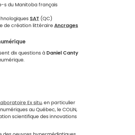
e-s du Manitoba français
echnologiques
SAT
(QC)
 de création littéraire
Ancrages
 numérique
ent dix questions à
Daniel Canty
 numérique.
Laboratoire Ex situ
, en particulier
s numériques au Québec, le COLiN,
ation scientifique des innovations
re des oeuvres hypermédiatiques