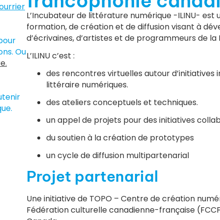
francophonie canad
courrier
L’Incubateur de littérature numérique -ILINU- est
formation, de création et de diffusion visant à dév
d’écrivaines, d’artistes et de programmeurs de l
pour
ons. Ou
L’ILINU c’est :
e.
des rencontres virtuelles autour d’initiatives 
littéraire numériques.
tenir
des ateliers conceptuels et techniques.
ue.
un appel de projets pour des initiatives colla
du soutien à la création de prototypes
un cycle de diffusion multipartenarial
Projet partenarial
Une initiative de TOPO – Centre de création numér
Fédération culturelle canadienne-française (FCC