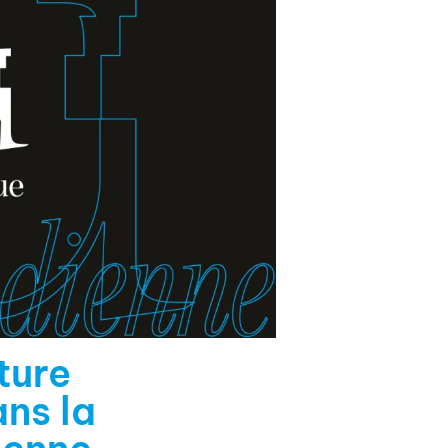
ture
ns la