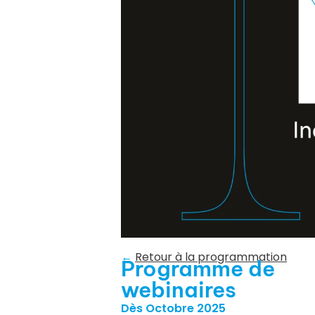
←
Retour à la programmation
Programme de
webinaires
Dès Octobre 2025