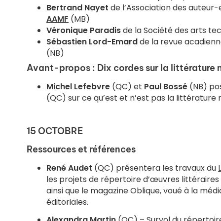
Bertrand Nayet
de l’Association des auteur-
AAMF
(MB)
Véronique Paradis
de la Société des arts t
Sébastien Lord-Emard
de la revue acadienne
(NB)
Avant-propos : Dix cordes sur la littérature
Michel Lefebvre
(QC) et
Paul Bossé
(NB) pos
(QC) sur ce qu’est et n’est pas la littérature
15 OCTOBRE
Ressources et références
René Audet
(QC) présentera les travaux du
les projets de répertoire d’œuvres littéraire
ainsi que le magazine Oblique, voué à la médi
éditoriales.
Alexandra Martin
(QC) – Survol du répertoi