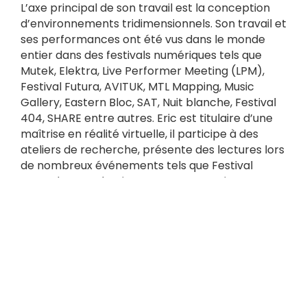
L’axe principal de son travail est la conception
d’environnements tridimensionnels. Son travail et
ses performances ont été vus dans le monde
entier dans des festivals numériques tels que
Mutek, Elektra, Live Performer Meeting (LPM),
Festival Futura, AVITUK, MTL Mapping, Music
Gallery, Eastern Bloc, SAT, Nuit blanche, Festival
404, SHARE entre autres. Eric est titulaire d’une
maîtrise en réalité virtuelle, il participe à des
ateliers de recherche, présente des lectures lors
de nombreux événements tels que Festival
Regard, coproduction Fr-Qc, Composite, RIDM,
Vector Festival, XYZ Challenge, Amber Platform.
En plus d’enseigner l’interactivité et la réalité
virtuelle au
NAD (UQAC)
à Montréal, Éric produit
et réalise de nombreux projets immersifs diffusés
à travers le monde
Retour en image