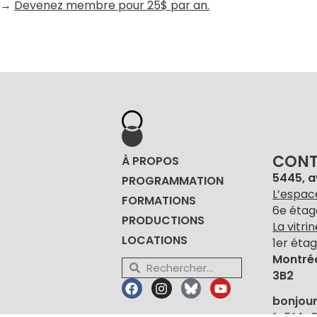
→
Devenez membre pour 25$ par an.
CON
À PROPOS
5445, 
PROGRAMMATION
L’espac
FORMATIONS
6e étag
PRODUCTIONS
La vitri
LOCATIONS
1er étag
Montré
3B2
bonjou