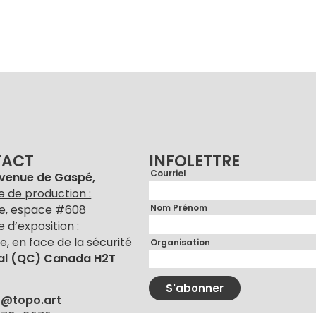
TACT
INFOLETTRE
Courriel
avenue de Gaspé,
e de production :
Nom Prénom
e, espace #608
ne d’exposition :
e, en face de la sécurité
Organisation
al (QC) Canada H2T
S'abonner
r@topo.art