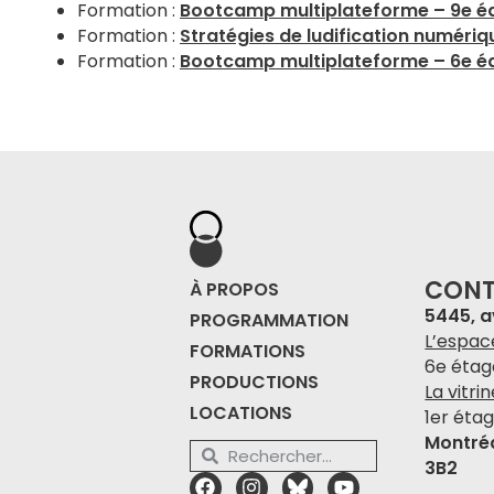
Formation :
Bootcamp multiplateforme – 9e éd
Formation :
Stratégies de ludification numériqu
Formation :
Bootcamp multiplateforme – 6e éd
CON
À PROPOS
5445, 
PROGRAMMATION
L’espac
FORMATIONS
6e étag
PRODUCTIONS
La vitri
LOCATIONS
1er étag
Montré
3B2