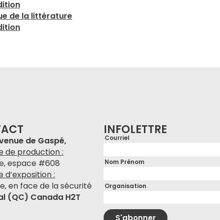
ition
e de la littérature
ition
TACT
INFOLETTRE
Courriel
avenue de Gaspé,
e de production :
Nom Prénom
e, espace #608
ne d’exposition :
e, en face de la sécurité
Organisation
al (QC) Canada H2T
S'abonner