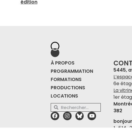
édition
CON
À PROPOS
5445, 
PROGRAMMATION
L’espac
FORMATIONS
6e étag
PRODUCTIONS
La vitri
LOCATIONS
1er étag
Montré
3B2
bonjou
1-514-