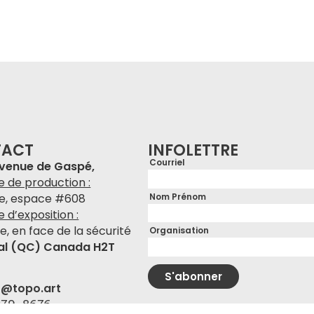
TACT
INFOLETTRE
Courriel
avenue de Gaspé,
e de production :
Nom Prénom
e, espace #608
ne d’exposition :
e, en face de la sécurité
Organisation
al (QC) Canada H2T
S'abonner
r@topo.art
279-8676