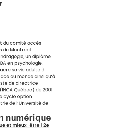
y
et du comité accès
s du Montréal
andragogie, un diplôme
 BA en psychologie.
sacré sa vie adulte à
face au monde ainsi qu’à
oste de directrice
s (INCA Québec) de 2001
e
cycle option
rie de l’Université de
n numérique
ue et mieux-être | 2e