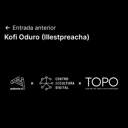
Navegación
Entrada anterior
Kofi Oduro (Illestpreacha)
de
entradas