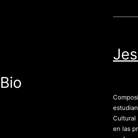
Jes
Bio
Composit
estudia
Cultural
en las p