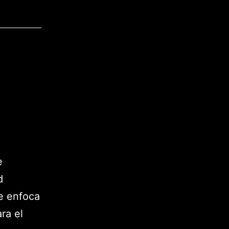
e
d
e enfoca
ra el