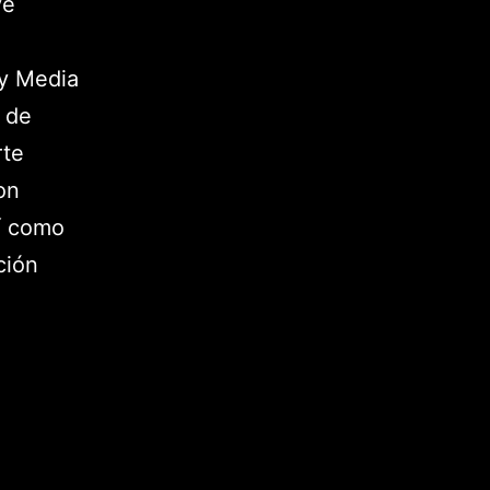
ve
e
ry Media
 de
rte
on
sí como
ción