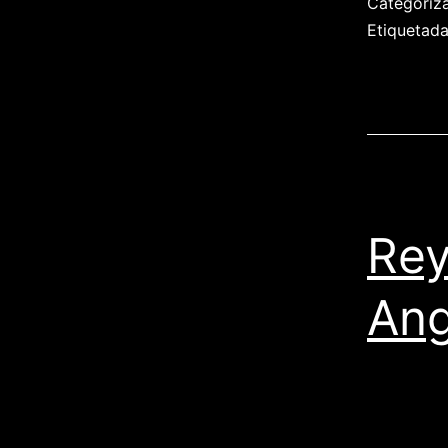
Categori
Etiquetad
Rey
Ang