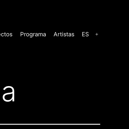
ectos
Programa
Artistas
ES
Abrir
menú
na