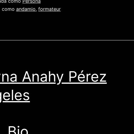
zada como
Persona
a como
andamio
,
formateur
na Anahy Pérez
eles
Bio