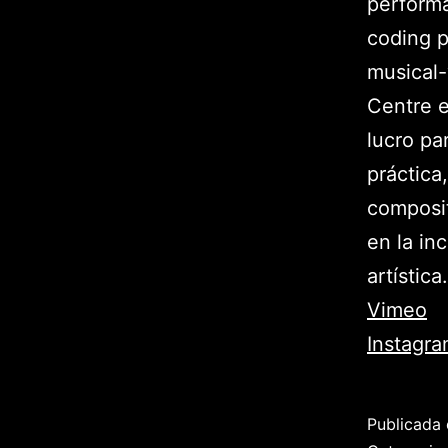
performa
coding p
musical-
Centre e
lucro pa
práctica
composit
en la in
artística.
Vimeo
Instagr
Publicada 